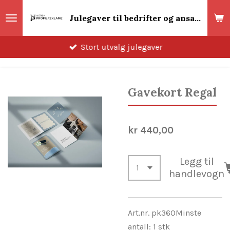
Gå
Julegaver til bedrifter og ansatte 2026! Norsk Profilreklame
til
hovedinnhold
Stort utvalg julegaver
Gavekort Regal
kr 440,00
Legg til
handlevogn
Art.nr. pk360
Minste
antall: 1 stk