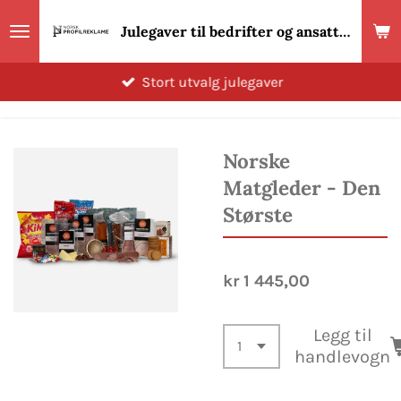
Gå
Julegaver til bedrifter og ansatte 2026! Norsk Profilreklame
til
hovedinnhold
Stort utvalg julegaver
Norske
Matgleder - Den
Største
kr 1 445,00
Legg til
handlevogn