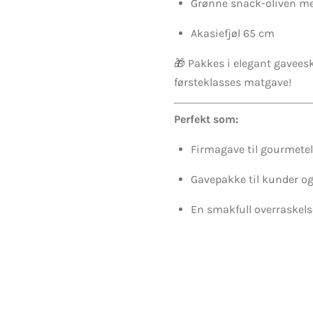
Grønne snack-oliven me
Akasiefjøl 65 cm
🎁 Pakkes i elegant gaveeske
førsteklasses matgave!
Perfekt som:
Firmagave til gourmete
Gavepakke til kunder og
En smakfull overraskelse