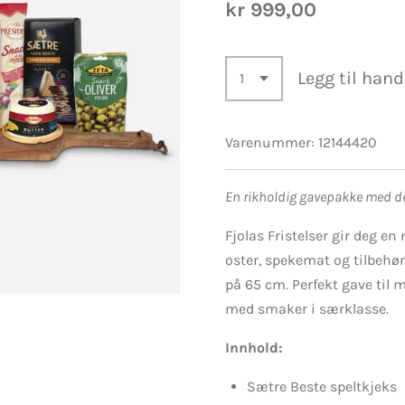
kr 999,00
Legg til han
Varenummer:
12144420
En rikholdig gavepakke med de
Fjolas Fristelser gir deg e
oster, spekemat og tilbehør
på 65 cm. Perfekt gave til
med smaker i særklasse.
Innhold:
Sætre Beste speltkjeks