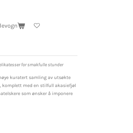
dlevogn
likatesser for smakfulle stunder
n nøye kuratert samling av utsøkte
, komplett med en stilfull akasiefjøl
 matelskere som ønsker å imponere