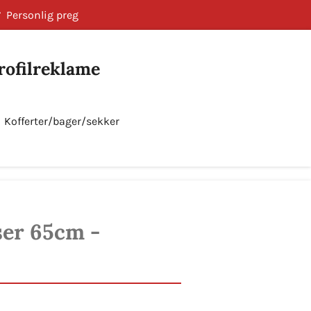
Personlig preg
Profilreklame
Kofferter/bager/sekker
Bestill nå!
lser 65cm -