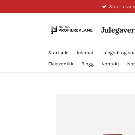
Stort utvalg
Gå
til
hovedinnhold
Julegaver
Startside
Julemat
Julegodt og sn
Elektronikk
Blogg
Kontakt
Nor