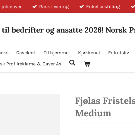
 julegaver
Rask levering
Enkel bestilling
 til bedrifter og ansatte 2026! Norsk 
acks
Gavekort
Til hjemmet
Kjøkkenet
Friluftsliv
sk Profilreklame & Gaver As
Fjølas Friste
Medium