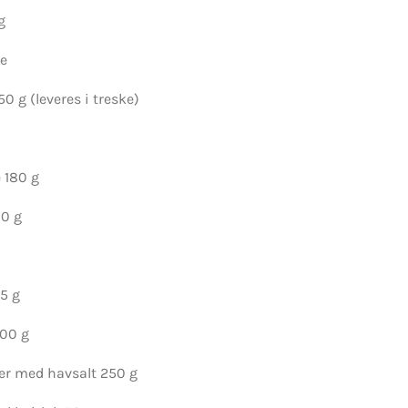
g
ie
 g (leveres i treske)
 180 g
00 g
55 g
100 g
er med havsalt 250 g