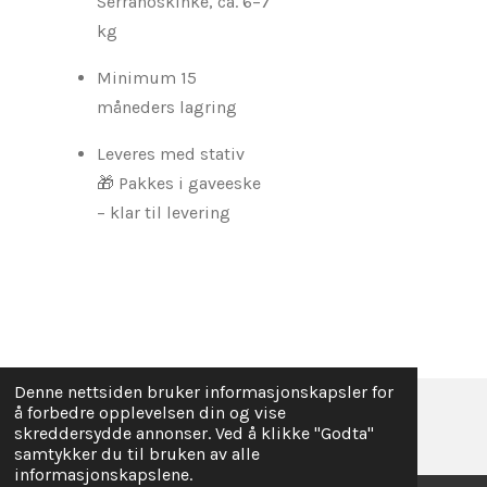
Serranoskinke, ca. 6–7
kg
Minimum 15
måneders lagring
Leveres med stativ
🎁 Pakkes i gaveeske
– klar til levering
Denne nettsiden bruker informasjonskapsler for
å forbedre opplevelsen din og vise
© 2025 - 2026 Julegaver Bedrifter
skreddersydde annonser. Ved å klikke "Godta"
samtykker du til bruken av alle
informasjonskapslene.