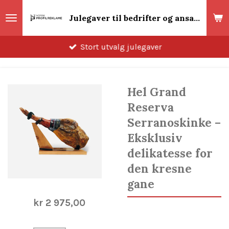
Gå
Julegaver til bedrifter og ansatte 2026! Norsk Profilreklame
til
hovedinnhold
Stort utvalg julegaver
Hel Grand
Reserva
Serranoskinke –
Eksklusiv
delikatesse for
den kresne
gane
kr 2 975,00