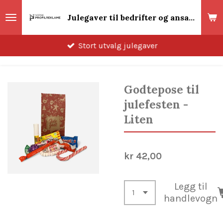
Gå
Julegaver til bedrifter og ansatte 2026! Norsk Profilreklame
til
hovedinnhold
Stort utvalg julegaver
Godtepose til
julefesten -
Liten
kr 42,00
Legg til
handlevogn