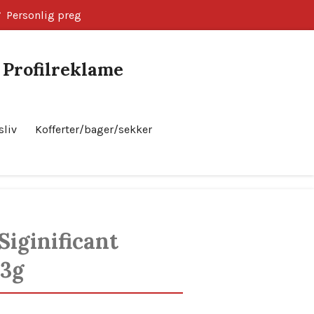
Personlig preg
k Profilreklame
sliv
Kofferter/bager/sekker
Bestill nå!
Siginificant
73g