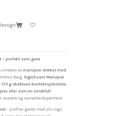
dlevogn
t – perfekt som gave
ke smaken av
marsipan dekket med
Anthon Berg.
Significant Marsipan
d
173 g eksklusiv konfektsjokolade
,
gave eller som en smakfull
r, ansatte og samarbeidspartnere.
ånd
– profiler gaven med din logo