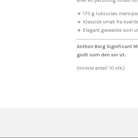
eller en personlig hilsen for
🔹 173 g luksuriøs marsipa
🔹 Klassisk smak fra kvali
🔹 Elegant gaveeske som ut
Anthon Berg Significant M
godt som den ser ut.
(minste antall 10 stk.)