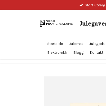
Stort utvalg
Gå
til
hovedinnhold
Julegaver
Startside
Julemat
Julegodt 
Elektronikk
Blogg
Kontakt