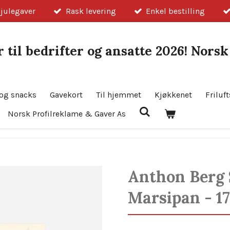
 julegaver
Rask levering
Enkel bestilling
 til bedrifter og ansatte 2026! Nors
og snacks
Gavekort
Til hjemmet
Kjøkkenet
Friluft
Norsk Profilreklame & Gaver As
Anthon Berg 
Marsipan - 1