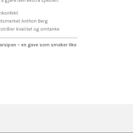
 å gjøre den ekstra spesiell.
nkonfekt
tetsmerket Anthon Berg
stråler kvalitet og omtanke
arsipan – en gave som smaker like