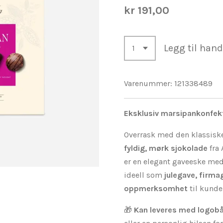
kr 191,00
Legg til han
Varenummer:
121338489
Eksklusiv marsipankonfek
Overrask med den klassis
fyldig, mørk sjokolade
fra 
er en elegant gaveeske me
ideell som
julegave, firma
oppmerksomhet
til kunde
🎁
Kan leveres med logob