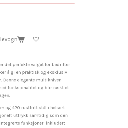
dlevogn
r det perfekte valget for bedrifter
er å gi en praktisk og eksklusiv
er. Denne elegante multikniven
ed funksjonalitet og blir raskt et
agen.
m og 420 rustfritt stål i helsort
esjonelt uttrykk samtidig som den
 integrerte funksjoner, inkludert