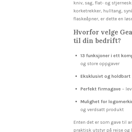
kniv, sag, flat- og stjernesk
korketrekker, hulltang, syn
flaskeåpner, er dette en lø
Hvorfor velge Ge
til din bedrift?
13 funksjoner i ett ko
og store oppgaver
Eksklusivt og holdbart
Perfekt firmagave
– lev
Mulighet for logomerk
og verdsatt produkt
Enten det er som gave til a
praktisk utstyr på reise og 