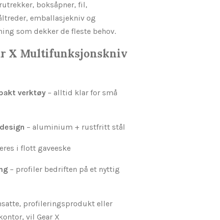
rutrekker, boksåpner, fil,
åltreder, emballasjekniv og
sning som dekker de fleste behov.
ar X Multifunksjonskniv
mpakt verktøy
– alltid klar for små
 design
– aluminium + rustfritt stål
eres i flott gaveeske
ing
– profiler bedriften på et nyttig
nsatte, profileringsprodukt eller
kontor, vil Gear X