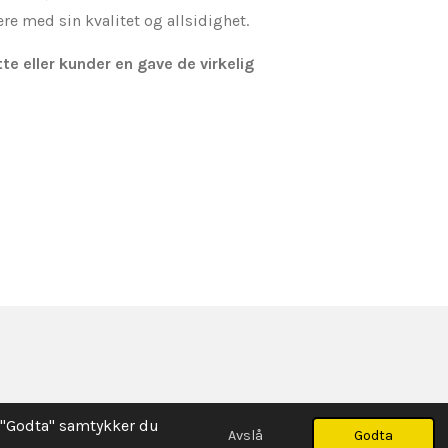
e med sin kvalitet og allsidighet.
tte eller kunder en gave de virkelig
e "Godta" samtykker du
Avslå
Godta