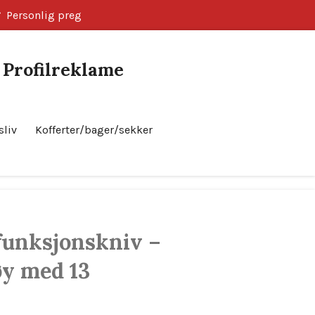
Personlig preg
k Profilreklame
sliv
Kofferter/bager/sekker
Bestill nå!
funksjonskniv –
øy med 13