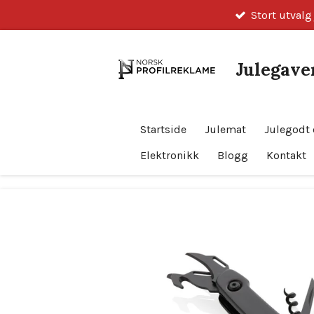
Stort utvalg
Gå
til
hovedinnhold
Julegaver
Startside
Julemat
Julegodt 
Elektronikk
Blogg
Kontakt