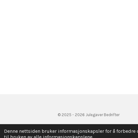
© 2025 - 2026 Julegaver Bedrifter
Denne nettsiden bruker informasjonskapsler for å forbedre 
til bruken av alle informasjonskapslene.