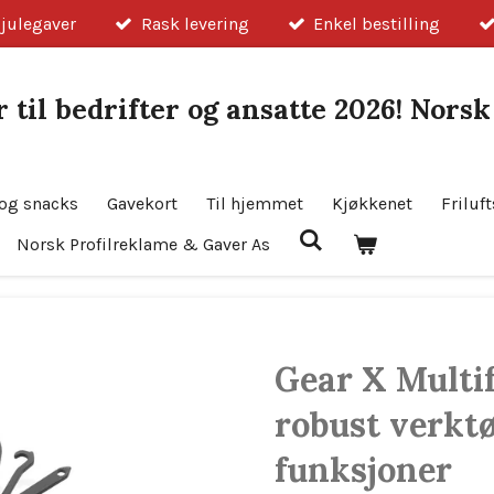
 julegaver
Rask levering
Enkel bestilling
 til bedrifter og ansatte 2026! Nors
og snacks
Gavekort
Til hjemmet
Kjøkkenet
Friluft
Norsk Profilreklame & Gaver As
Gear X Multi
robust verkt
funksjoner