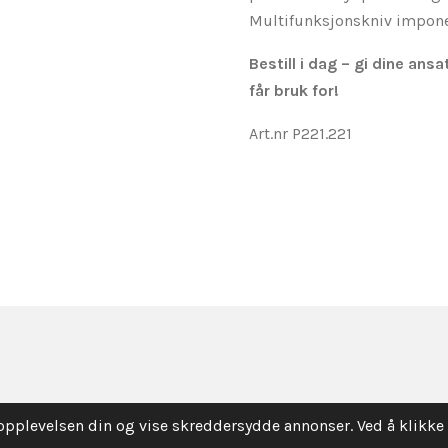
Multifunksjonskniv imponer
Bestill i dag – gi dine ansa
får bruk for!
Art.nr P221.221
opplevelsen din og vise skreddersydde annonser. Ved å klikk