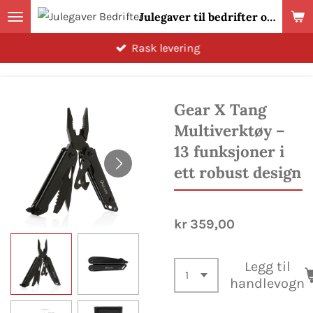
Julegaver til bedrifter og ansatte 2026! Norsk Profilreklame
Gå
til
Rask levering
hovedinnhold
Gear X Tang
Multiverktøy –
13 funksjoner i
ett robust design
kr 359,00
Legg til
handlevogn