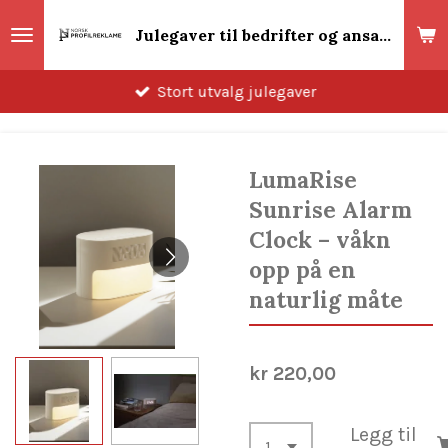
Gå
Julegaver til bedrifter og ansatte 2026! Norsk Profilreklame
til
hovedinnhold
Stort utvalg julegaver
LumaRise
Sunrise Alarm
Clock – våkn
opp på en
naturlig måte
kr 220,00
Legg til