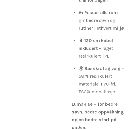
klar for dagen
🏡
Passer alle rom
–
gir bedre søvn og
rutiner i ethvert miljø
🔋
120 cm kabel
inkludert
– laget i
resirkulert TPE
🌍
Bærekraftig valg
–
58 % resirkulert
materiale, PVC-fri,
FSC®-emballasje
LumaRise – for bedre
søvn, bedre oppvåkning
og en bedre start på
dagen.