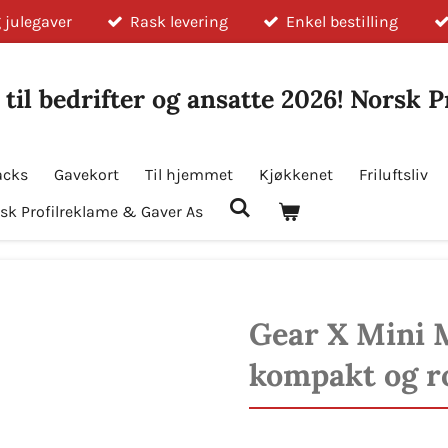
 julegaver
Rask levering
Enkel bestilling
 til bedrifter og ansatte 2026! Norsk 
acks
Gavekort
Til hjemmet
Kjøkkenet
Friluftsliv
sk Profilreklame & Gaver As
Gear X Mini 
kompakt og r