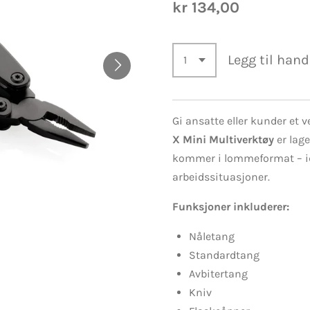
kr 134,00
Legg til han
Gi ansatte eller kunder et v
X Mini Multiverktøy
er lage
kommer i lommeformat – id
arbeidssituasjoner.
Funksjoner inkluderer:
Nåletang
Standardtang
Avbitertang
Kniv