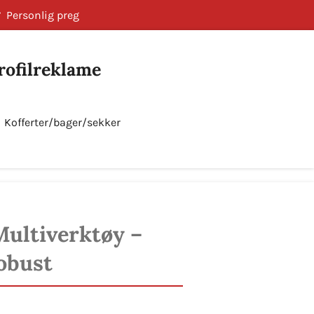
Personlig preg
Profilreklame
Kofferter/bager/sekker
Bestill nå!
Multiverktøy –
obust