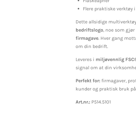
Flaskeåpner
Flere praktiske verktøy i
Dette allsidige multiverktø
bedriftslogo
, noe som gjør 
firmagave
. Hver gang mott
om din bedrift.
Leveres i
miljøvennlig FSC
signal om at din virksomhe
Perfekt for:
firmagaver, prof
kunder og praktisk bruk på
Art.nr.:
P514.5101