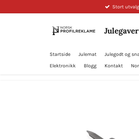
Stort utvalg
Gå
til
hovedinnhold
Julegaver
Startside
Julemat
Julegodt og sn
Elektronikk
Blogg
Kontakt
Nor