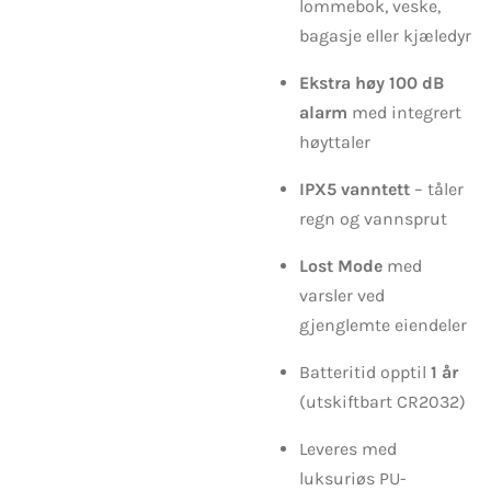
lommebok, veske,
bagasje eller kjæledyr
Ekstra høy 100 dB
alarm
med integrert
høyttaler
IPX5 vanntett
– tåler
regn og vannsprut
Lost Mode
med
varsler ved
gjenglemte eiendeler
Batteritid opptil
1 år
(utskiftbart CR2032)
Leveres med
luksuriøs PU-