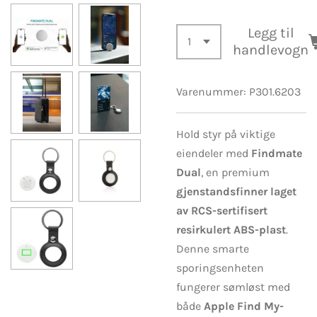
Legg til
handlevogn
Varenummer:
P301.6203
Hold styr på viktige
eiendeler med
Findmate
Dual
, en premium
gjenstandsfinner laget
av RCS-sertifisert
resirkulert ABS-plast
.
Denne smarte
sporingsenheten
fungerer sømløst med
både
Apple Find My-