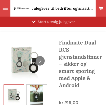
Gå
Julegaver til bedrifter og ansatte 2026! Norsk Profilreklame
til
hovedinnhold
Stort utvalg julegaver
Findmate Dual
RCS
gjenstandsfinner
– sikker og
smart sporing
med Apple &
Android
kr 219,00