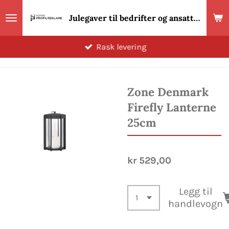
Gå
Julegaver til bedrifter og ansatte 2026! Norsk Profilreklame
til
hovedinnhold
Rask levering
Zone Denmark
Firefly Lanterne
25cm
kr 529,00
Legg til
handlevogn