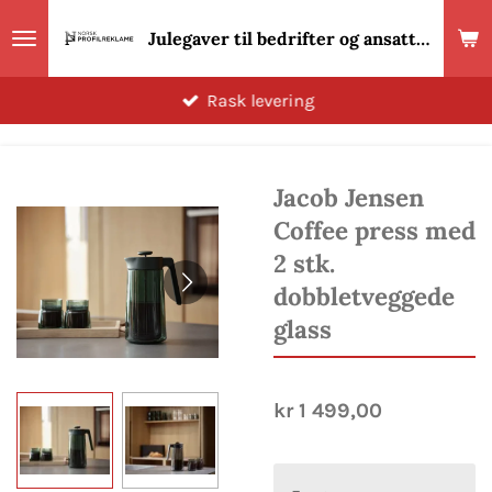
Gå
Julegaver til bedrifter og ansatte 2026! Norsk Profilreklame
til
hovedinnhold
Rask levering
Jacob Jensen
Coffee press med
2 stk.
dobbletveggede
glass
kr 1 499,00