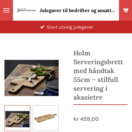
Gå
Julegaver til bedrifter og ansatte 2026! Norsk Profilreklame
til
hovedinnhold
Stort utvalg julegaver
Holm
Serveringsbrett
med håndtak
55cm – stilfull
servering i
akasietre
kr 459,00