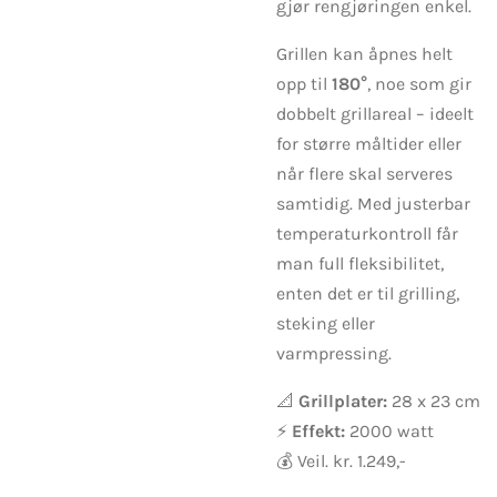
gjør rengjøringen enkel.
Grillen kan åpnes helt
opp til
180°
, noe som gir
dobbelt grillareal – ideelt
for større måltider eller
når flere skal serveres
samtidig. Med justerbar
temperaturkontroll får
man full fleksibilitet,
enten det er til grilling,
steking eller
varmpressing.
📐
Grillplater:
28 x 23 cm
⚡
Effekt:
2000 watt
💰 Veil. kr. 1.249,-