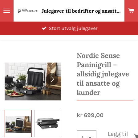
Gå
Julegaver til bedrifter og ansatte 2026! Norsk Profilreklame
til
hovedinnhold
Stort utvalg julegaver
Nordic Sense
Paninigrill –
allsidig julegave
til ansatte og
kunder
kr 699,00
Legg til