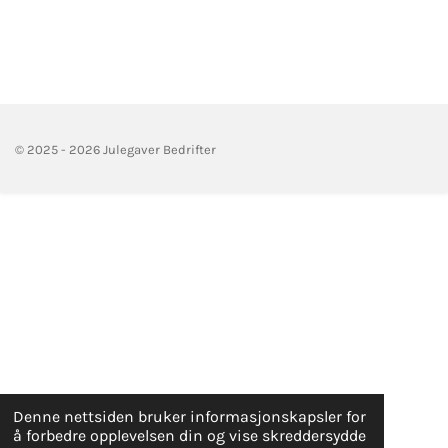
© 2025 - 2026 Julegaver Bedrifter
Denne nettsiden bruker informasjonskapsler for
å forbedre opplevelsen din og vise skreddersydde