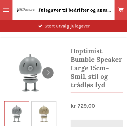
Gå
Julegaver til bedrifter og ansatte 2026! Norsk Profilreklame
til
hovedinnhold
Stort utvalg julegaver
Hoptimist
Bumble Speaker
Large 15cm–
Smil, stil og
trådløs lyd
kr 729,00