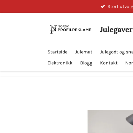
Stort utvalg
Gå
til
hovedinnhold
Julegaver
Startside
Julemat
Julegodt og sn
Elektronikk
Blogg
Kontakt
Nor