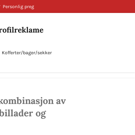
Personlig preg
Profilreklame
Kofferter/bager/sekker
Bestill nå!
 kombinasjon av
billader og