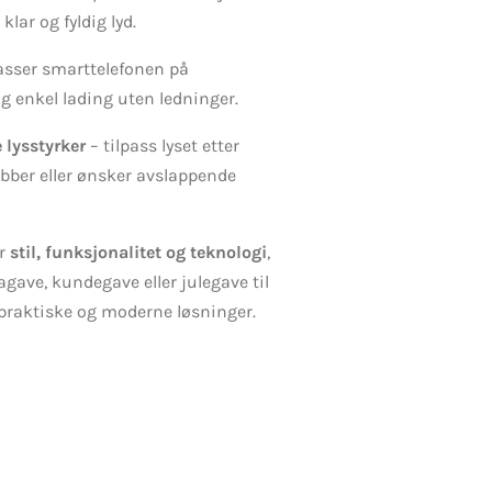
lar og fyldig lyd.
asser smarttelefonen på
g enkel lading uten ledninger.
lysstyrker
– tilpass lyset etter
obber eller ønsker avslappende
er
stil, funksjonalitet og teknologi
,
gave, kundegave eller julegave til
 praktiske og moderne løsninger.