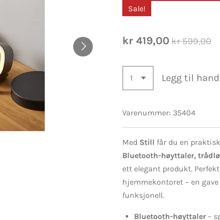
Sale!
kr 419,00
kr 599,00
Legg til han
Varenummer:
35404
Med
Still
får du en prakti
Bluetooth-høyttaler, tråd
ett elegant produkt. Perfek
hjemmekontoret – en gave 
funksjonell.
Bluetooth-høyttaler
– sp