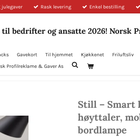
 julegaver
Rask levering
Enkel bestilling
 til bedrifter og ansatte 2026! Norsk 
acks
Gavekort
Til hjemmet
Kjøkkenet
Friluftsliv
sk Profilreklame & Gaver As
Still – Smart
høyttaler, mo
bordlampe