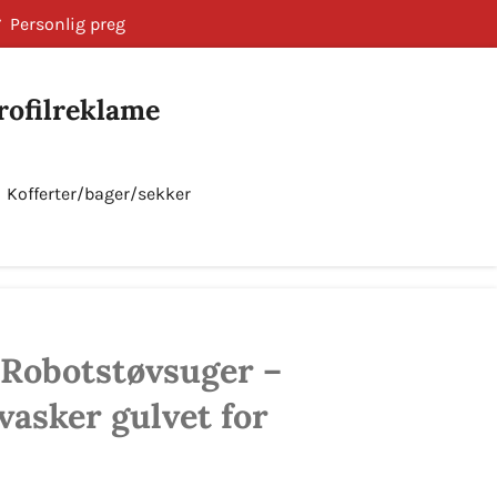
Personlig preg
Profilreklame
Kofferter/bager/sekker
Bestill nå!
 Robotstøvsuger –
vasker gulvet for