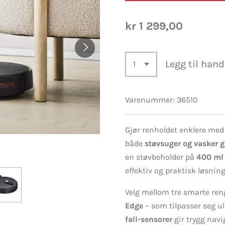
kr 1 299,00
Legg til han
Varenummer:
36510
Gjør renholdet enklere me
både
støvsuger og vasker 
en støvbeholder på
400 ml
effektiv og praktisk løsning 
Velg mellom tre smarte re
Edge
– som tilpasser seg u
fall-sensorer
gir trygg navi