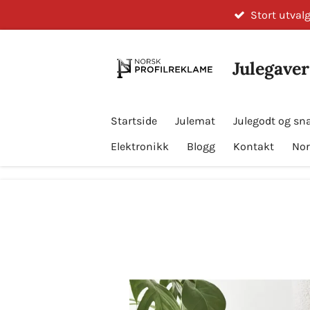
Stort utvalg
Gå
til
hovedinnhold
Julegaver
Startside
Julemat
Julegodt og sn
Elektronikk
Blogg
Kontakt
Nor