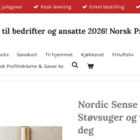
 julegaver
Rask levering
Enkel bestilling
 til bedrifter og ansatte 2026! Norsk 
acks
Gavekort
Til hjemmet
Kjøkkenet
Friluftsliv
sk Profilreklame & Gaver As
Nordic Sense
Støvsuger og 
deg