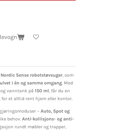
dlevogn
d
Nordic Sense robotstøvsuger
, som
gulvet i én og samme omgang
. Med
og vanntank på
150 ml
, får du en
for et alltid rent hjem eller kontor.
ngjøringsmoduser –
Auto, Spot og
like behov.
Anti-kollisjons- og anti-
gasjon rundt møbler og trapper,