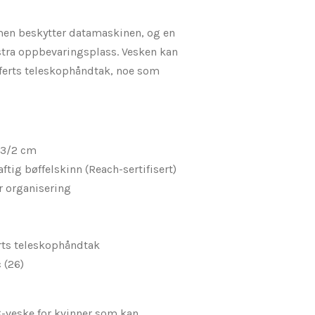
en beskytter datamaskinen, og en
stra oppbevaringsplass. Vesken kan
offerts teleskophåndtak, noe som
13/2 cm
ftig bøffelskinn (Reach-sertifisert)
r organisering
erts teleskophåndtak
 (26)
C-veske for kvinner som kan