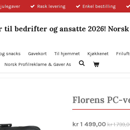
 julegaver
Rask levering
Enkel bestilling
 til bedrifter og ansatte 2026! Nors
og snacks
Gavekort
Til hjemmet
Kjøkkenet
Friluft
Norsk Profilreklame & Gaver As
Florens PC-v
kr 1 499,00
kr 1 799,