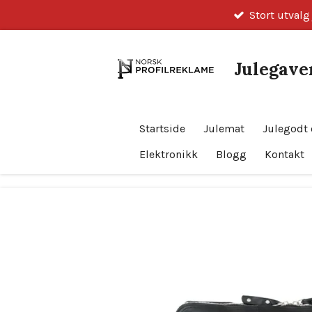
Stort utvalg
Gå
til
hovedinnhold
Julegaver
Startside
Julemat
Julegodt 
Elektronikk
Blogg
Kontakt