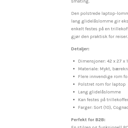
småting.
Den polstrede laptop-lomm
lang glidelåslomme gir ek
enkelt festes på en trillek
gjør den praktisk for reiser.
Detaljer:
Dimensjoner: 42 x 27 x 
Materiale: Mykt, bærekra
Flere innvendige rom fo
Polstret rom for laptop
Lang glidelåslomme
Kan festes på trillekoff
Farger: Sort (10), Cognac
Perfekt for B2B:
En stilren og funksjonell P