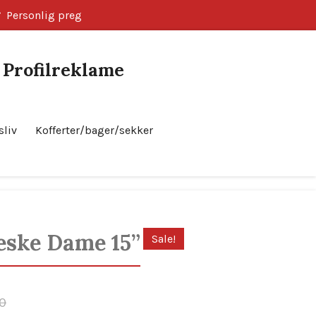
Personlig preg
k Profilreklame
sliv
Kofferter/bager/sekker
Bestill nå!
eske Dame 15”
Sale!
00