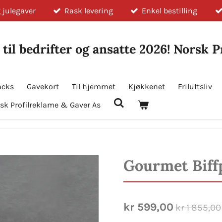
 julegaver
Rask levering
Enkel bestilling
 til bedrifter og ansatte 2026! Norsk 
acks
Gavekort
Til hjemmet
Kjøkkenet
Friluftsliv
sk Profilreklame & Gaver As
Gourmet Biff
kr 599,00
kr 1 855,00