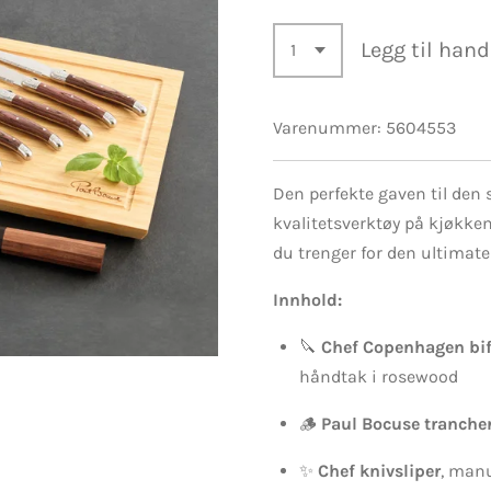
Legg til han
Varenummer:
5604553
Den perfekte gaven til den
kvalitetsverktøy på kjøkke
du trenger for den ultimate
Innhold:
🔪
Chef Copenhagen biff
håndtak i rosewood
🪵
Paul Bocuse trancher
✨
Chef knivsliper
, manu