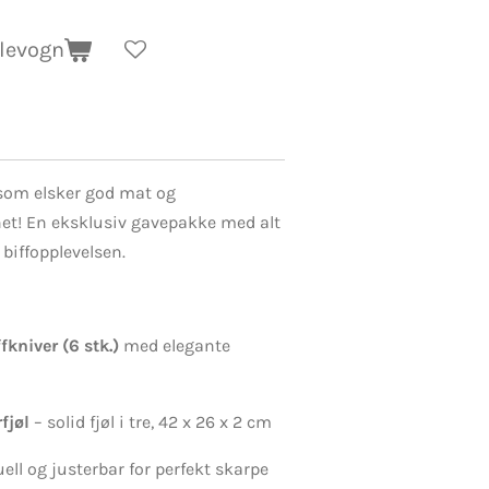
dlevogn
 som elsker god mat og
net! En eksklusiv gavepakke med alt
 biffopplevelsen.
kniver (6 stk.)
med elegante
fjøl
– solid fjøl i tre, 42 x 26 x 2 cm
ell og justerbar for perfekt skarpe