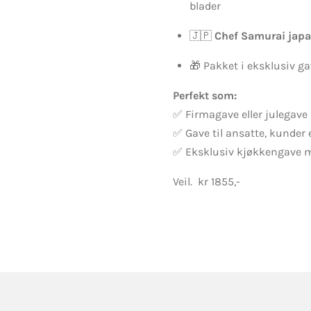
blader
🇯🇵
Chef Samurai jap
🎁 Pakket i eksklusiv g
Perfekt som:
✅ Firmagave eller julegave
✅ Gave til ansatte, kunder 
✅ Eksklusiv kjøkkengave m
Veil. kr 1855,-