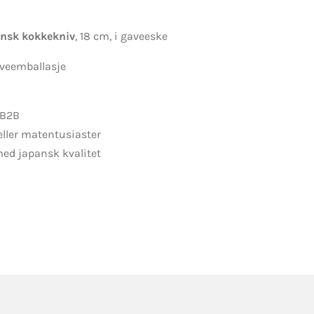
ansk kokkekniv
, 18 cm, i gaveeske
aveemballasje
 B2B
eller matentusiaster
ed japansk kvalitet