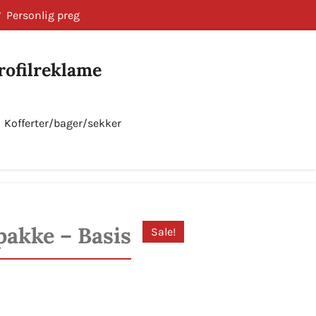
Personlig preg
Profilreklame
Kofferter/bager/sekker
Bestill nå!
pakke – Basis
Sale!