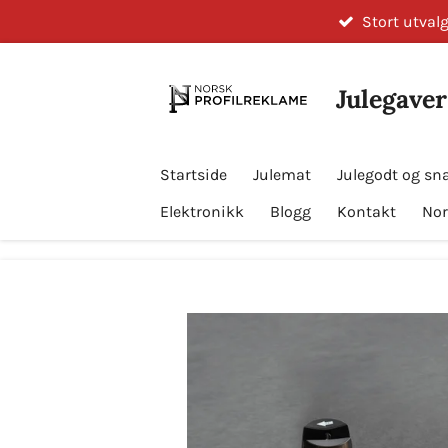
Stort utvalg
Gå
til
hovedinnhold
Julegaver
Startside
Julemat
Julegodt og sn
Elektronikk
Blogg
Kontakt
Nor